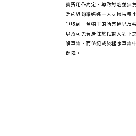
養費用作約定，導致對造並無
活的緬甸籍媽媽一人支撐扶養
爭取到一台轎車的所有權以及每
以及可免費居住於相對人名下
解筆錄，而係紀載於程序筆錄
保障。