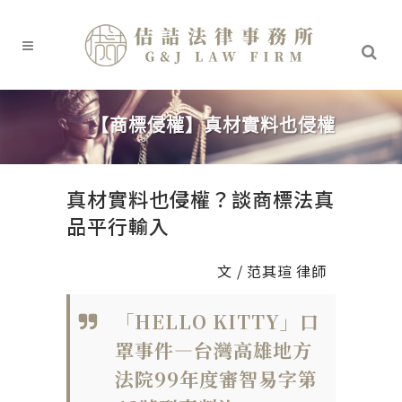
【商標侵權】真材實料也侵權
真材實料也侵權？談商標法真
品平行輸入
文 / 范其瑄 律師
「HELLO KITTY」口
罩事件—台灣高雄地方
法院99年度審智易字第